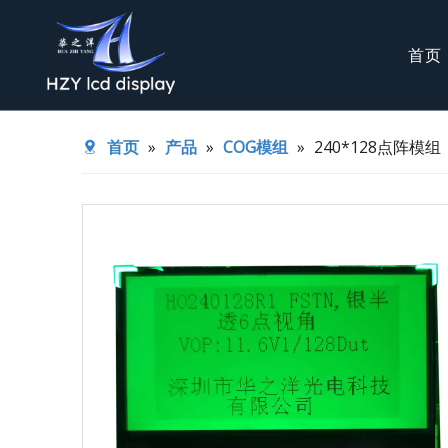
首页
TFT液晶屏
COG模组
首页
»
产品
»
COG模组
»
240*128点阵模组
背光源
半反半透TF