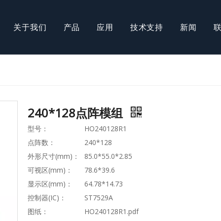
关于我们
产品
应用
技术支持
新闻
COB模组
T屏
AMOLED屏
240*128点阵模组
型号：
HO240128R1
点阵数：
240*128
外形尺寸(mm)：
85.0*55.0*2.85
可视区(mm)：
78.6*39.6
显示区(mm)：
64.78*14.73
控制器(IC)：
ST7529A
图纸：
HO240128R1.pdf