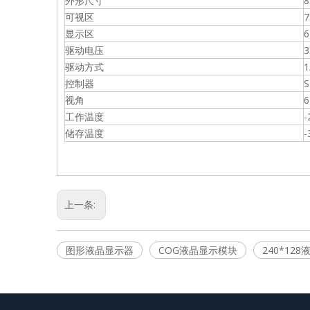
外形尺寸
8
可视区
7
显示区
6
驱动电压
3
驱动方式
1
控制器
S
视角
6
工作温度
-
储存温度
-
上一条:
图形液晶显示器
COG液晶显示模块
240*12