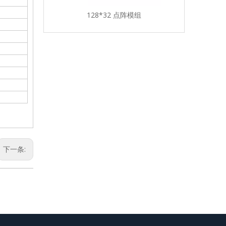
128*32 点阵模组
132*64点阵模组
下一条: