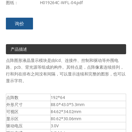
图纸：
H019264C-WFL-04.pdf
询价
产品描述
点阵图形液晶显示模块是由lcd、连接件、控制和驱动等外围电
路、pcb、背光源等组成的构件。其特点是，点阵像素连续排列，
行和列在排布之间没有间隔，可以显示连续和完整的图形，也可以
显示字符。
点阵数
192*64
外形尺寸
88.0*43.0*5.3mm
可视区
84.62*34.02mm
显示区
80.62*30.06mm
驱动电压
3.0V