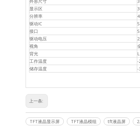
外形尺寸
3
显示区
3
0.98" TFT屏
分辨率
4
驱动IC
S
接口
S
驱动电压
2
视角
背光
工作温度
-
储存温度
-
上一条:
TFT液晶显示屏
TFT液晶模组
tft液晶屏