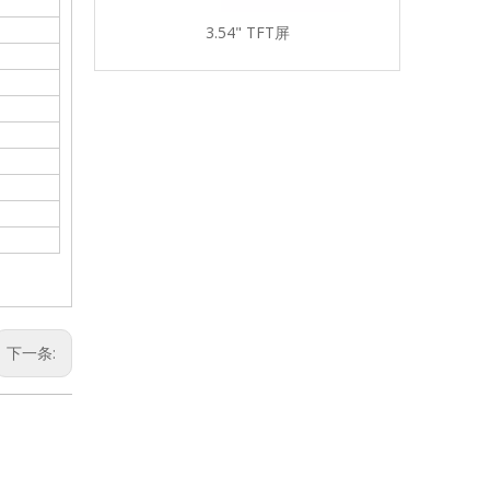
Incell TFT 屏
3.54" TFT屏
5.08" 
下一条: