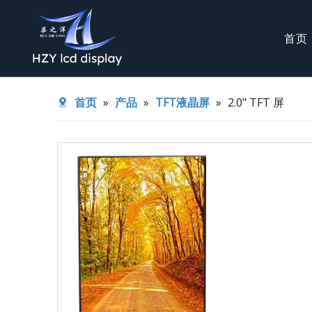
首页
TFT液晶屏
COG模组
首页
»
产品
»
TFT液晶屏
»
2.0" TFT 屏
背光源
半反半透TF