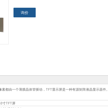
询价
显示屏上的每个像素都由一个薄膜晶体管驱动，TFT显示屏是一种有源矩阵液晶显示器件
2.0寸TFT屏