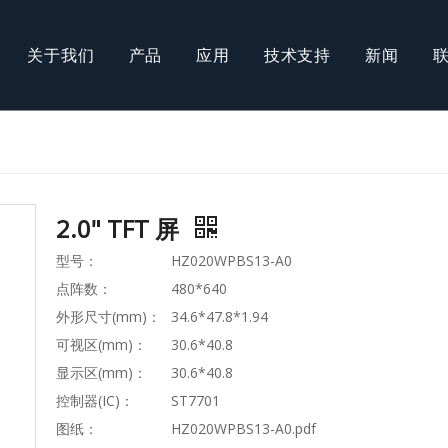
关于我们
产品
应用
技术支持
新闻
COB模组
T屏
AMOLED屏
2.0" TFT 屏
型号：
HZ020WPBS13-A0
点阵数：
480*640
外形尺寸(mm)：
34.6*47.8*1.94
可视区(mm)：
30.6*40.8
显示区(mm)：
30.6*40.8
控制器(IC)：
ST7701
图纸：
HZ020WPBS13-A0.pdf