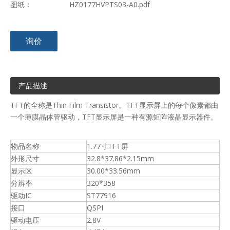
图纸：
HZ0177HVPTS03-A0.pdf
询价
产品描述
TFT的全称是Thin Film Transistor。TFT显示屏上的每个像素都由
一个薄膜晶体管驱动，TFT显示屏是一种有源矩阵液晶显示器件。
物品名称
1.77寸TFT屏
外形尺寸
32.8*37.86*2.15mm
显示区
30.00*33.56mm
分辨率
320*358
驱动IC
ST77916
接口
QSPI
驱动电压
2.8V