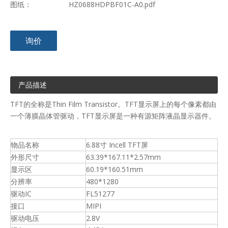
图纸：
HZ0688HDPBF01C-A0.pdf
询价
产品描述
TFT的全称是Thin Film Transistor。TFT显示屏上的每个像素都由
一个薄膜晶体管驱动，TFT显示屏是一种有源矩阵液晶显示器件。
物品名称
6.88寸 Incell TFT屏
外形尺寸
63.39*167.11*2.57mm
显示区
60.19*160.51mm
分辨率
480*1280
驱动IC
FL51277
接口
MIPI
驱动电压
2.8V