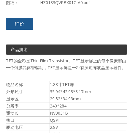
图纸：
HZ0183QVPBX01C-A0.pdf
询价
产品描述
TFT的全称是Thin Film Transistor。TFT显示屏上的每个像素都由
一个薄膜晶体管驱动，TFT显示屏是一种有源矩阵液晶显示器件。
物品名称
1.83寸TFT屏
外形尺寸
35.94*42.98*3.17mm
显示区
29.52*34.93mm
分辨率
240*284
驱动IC
NV3031B
接口
QSPI
驱动电压
2.8V