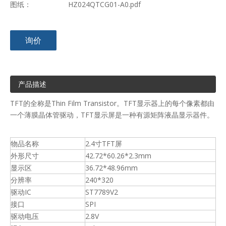
图纸：
HZ024QTCG01-A0.pdf
询价
产品描述
TFT的全称是Thin Film Transistor。TFT显示器上的每个像素都由
一个薄膜晶体管驱动，TFT显示屏是一种有源矩阵液晶显示器件。
物品名称
2.4寸TFT屏
外形尺寸
42.72*60.26*2.3mm
显示区
36.72*48.96mm
分辨率
240*320
驱动IC
ST7789V2
接口
SPI
驱动电压
2.8V