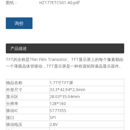
图纸：
HZ177ETCS01-A0.pdf
询价
产品描述
TFT的全称是Thin Film Transistor。TFT显示屏上的每个像素都由
一个薄膜晶体管驱动，TFT显示屏是一种有源矩阵液晶显示器件。
物品名称
1.77寸TFT屏
外形尺寸
33.3*42.94*2.3mm
显示区
28.03*35.04mm
分辨率
128*160
驱动IC
ST7735S
接口
SPI
驱动电压
2.8V