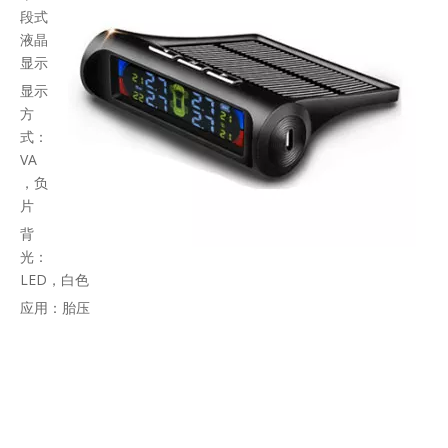
段式
液晶
显示
显示
方
式：
VA
，负
片
背
光：
LED，白色
应用：胎压