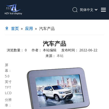
简体中文
English
首页
首页
»
应用
»
汽车产品
关于我们
产品
汽车产品
浏览数量：
0
作者： 本站编辑 发布时间： 2022-06-22
应用
来源：
本站
技术支持
["wechat"]
屏
新闻
幕：
5.0
联系我们
英寸
TFT
LCD
分辨
率：