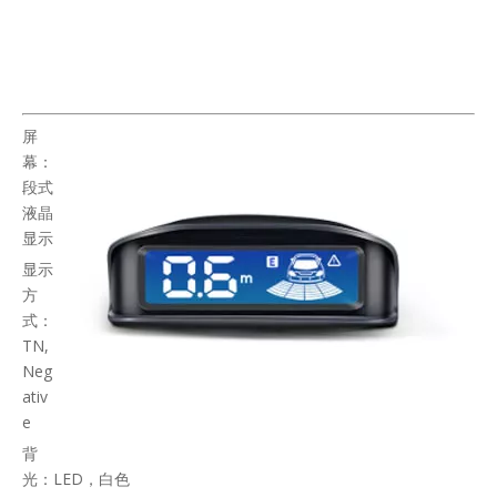
屏
幕：
段式
液晶
显示
显示
方
式：
TN,
Neg
ativ
e
背
光：LED，白色