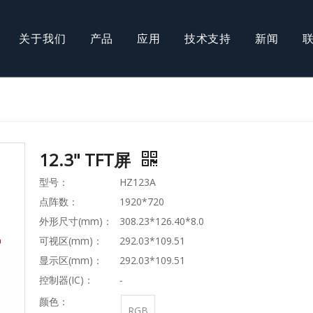
关于我们
产品
应用
技术支持
新闻
COB模组
T屏
AMOLED屏
12.3" TFT屏
型号：
HZ123A
点阵数：
1920*720
外形尺寸(mm)：
308.23*126.40*8.0
可视区(mm)：
292.03*109.51
显示区(mm)：
292.03*109.51
控制器(IC)：
-
颜色：
RGB