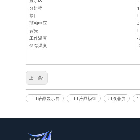
显示区
2
分辨率
1
接口
L
驱动电压
3
背光
工作温度
-
储存温度
-
上一条:
TFT液晶显示屏
TFT液晶模组
tft液晶屏