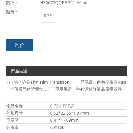
图纸：
HZ0072QQPBG01-A0.pdf
颜色：
RGB
询价
产品描述
TFT的全称是Thin Film Transistor。TFT显示屏上的每个像素都由
一个薄膜晶体管驱动，TFT显示屏是一种有源矩阵液晶显示器件。
物品名称
0.72寸TFT屏
外形尺寸
8.52*22.35*1.87mm
显示区
6.41*17.09mm
分辨率
60*160