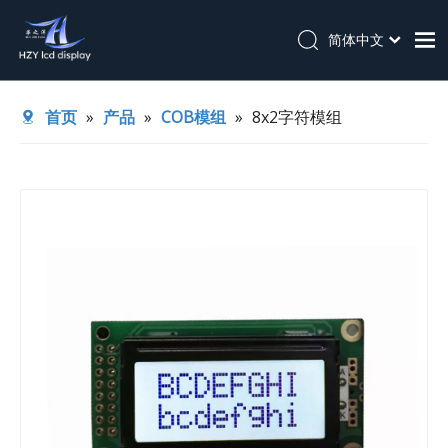
简体中文
English
首页
首页
»
产品
»
COB模组
»
8x2字符模组
关于我们
产品
应用
技术支持
新闻
联系我们