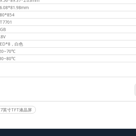
9.56*89.37*2.03mm
6.08*81.98mm
1.
80*854
T7701
RGB
.8V
LED*8，白色
20~70℃
30~80℃
3.7英寸TFT液晶屏