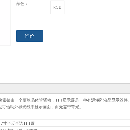
颜色：
RGB
询价
显示屏上的每个像素都由一个薄膜晶体管驱动，TFT显示屏是一种有源矩阵液晶显示器
，也可借助外界光线来显示画面，而无需带背光。
3.7寸半反半透TFT屏