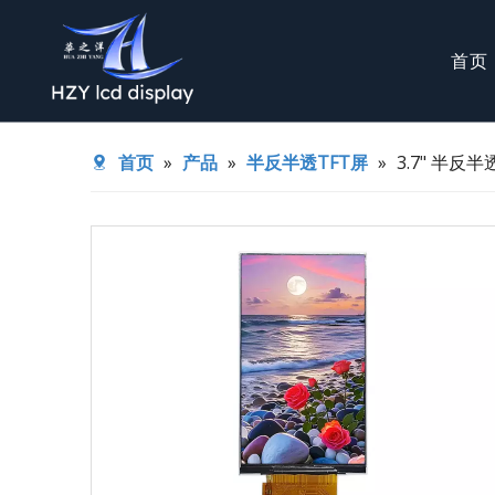
首页
TFT液晶屏
COG模组
首页
»
产品
»
半反半透TFT屏
»
3.7" 半反半
背光源
半反半透TF