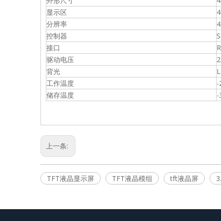
外形尺寸
4
显示区
4
分辨率
4
控制器
S
接口
驱动电压
2
背光
工作温度
-
储存温度
-
上一条:
TFT液晶显示屏
TFT液晶模组
tft液晶屏