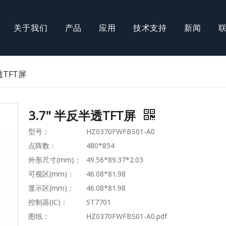
关于我们
产品
应用
技术支持
新闻
COB模组
透TFT屏
T屏
AMOLED屏
3.7" 半反半透TFT屏
型号：
HZ0370FWFBS01-A0
点阵数：
480*854
外形尺寸(mm)：
49.56*89.37*2.03
可视区(mm)：
46.08*81.98
显示区(mm)：
46.08*81.98
控制器(IC)：
ST7701
图纸：
HZ0370FWFBS01-A0.pdf